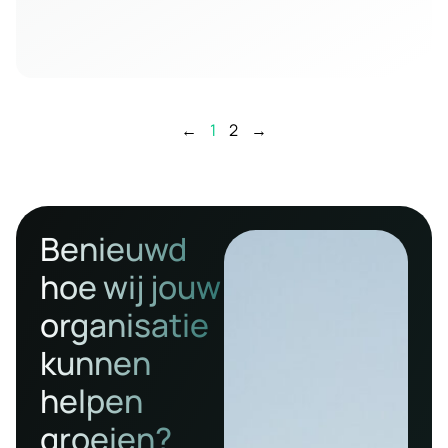
←
1
2
→
Benieuwd
hoe wij jouw
organisatie
kunnen
helpen
groeien?