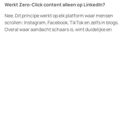
Werkt Zero-Click content alleen op LinkedIn?
Nee. Dit principe werkt op elk platform waar mensen
scrollen: Instagram, Facebook, TikTok en zelfs in blogs.
Overal waar aandacht schaars is, wint duidelijke en
directe waarde.
Hoe snel zie je resultaat?
Dat verschilt per branche, maar herkenning ontstaat
meestal pas na meerdere weken consistente herhaling.
Zichtbaarheid bouw je op, net als reputatie.
Als jij de komende maanden zichtbaar wilt blijven in het
hoofd van je doelgroep, begint dat bij één vraag: geef je in
je content echt richting, of vooral promotie?
Wil je eens samen kijken waar jouw social content nu
staat? Of sparren over hoe je Zero-Click content