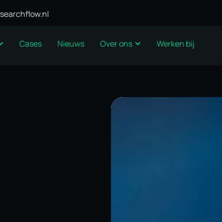
searchflow.nl
Cases
Nieuws
Over ons
Werken bij