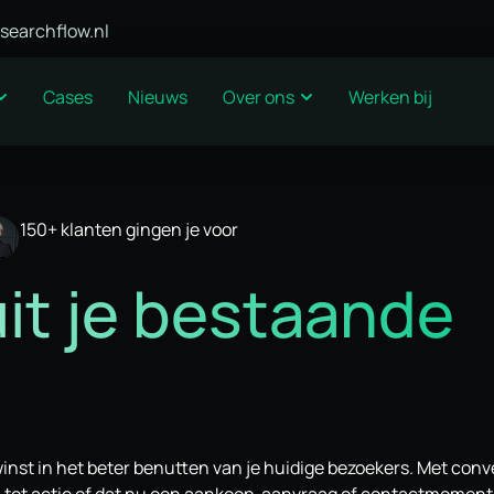
searchflow.nl
Cases
Nieuws
Over ons
Werken bij
150+ klanten gingen je voor
uit je bestaande
e winst in het beter benutten van je huidige bezoekers. Met conv