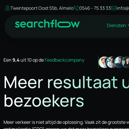
Twentepoort Oost 55b, Almelo
0546 - 75 33 33
info@
Diensten
Een
9,4
uit 10 op de
Feedbackcompany
Meer resultaat 
bezoekers
Meer verkeer is niet altijd de oplossing. Vaak zit de grootst