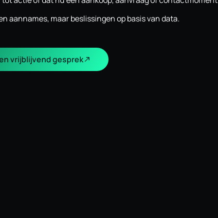
tot actie of dat nu een aankoop, aanvraag of contactmoment 
een aannames, maar beslissingen op basis van data.
en vrijblijvend gesprek