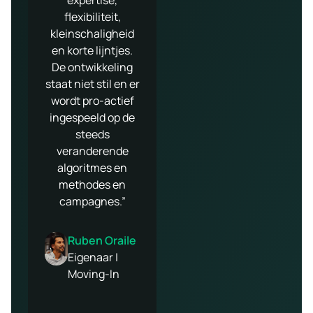
expertise,
doelgroepen waar
functionalitei
flexibiliteit,
wij zichtbaar
voor onze
kleinschaligheid
willen zijn.
webshop. D
en korte lijntjes.
Daarnaast wordt
persoonlijk
De ontwikkeling
er continue verder
benadering
staat niet stil en er
gebouwd aan de
springt er voor
wordt pro-actief
optimalisatie van
bovenuit.”
ingespeeld op de
onze website,
steeds
waardoor we
Jeroen
veranderende
steeds beter
Kalsbeek
algoritmes en
scoren in Google.”
Eigenaar |
methodes en
Tackerplein
campagnes.”
Bart
Monster
Ruben Oraile
Directeur |
Eigenaar |
MEPD
Moving-In