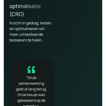
optimalisatie
(CRO)
Inzicht in gedrag, testen
en optimaliseren om
meer uit bestaande
bezoekers te halen.
“Onze
“Searchflow is een
“Een prettig
samenwerking
meedenkende
laagdrempelig
gaat al lang terug.
partij, die
persoonlijk bedr
Onze keuze was
proactief inspeelt
Daarnaast er
gebaseerd op de
op de markt en de
sterk in maatw