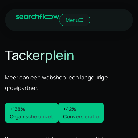
Menu
Tackerplein
Meer dan een webshop: een langdurige
groeipartner.
+138%
+42%
Organische omzet
Conversieratio