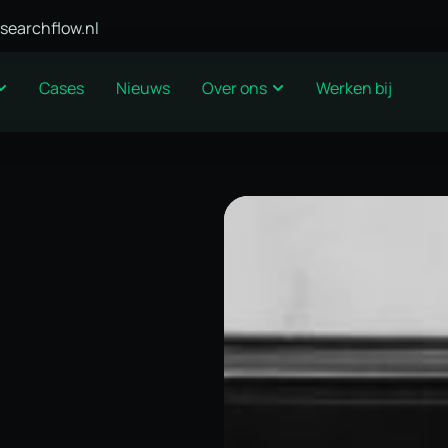
searchflow.nl
Cases
Nieuws
Over ons
Werken bij