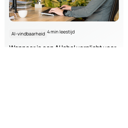
4 min leestijd
AI-vindbaarheid
Wanneer is een AI label verplicht voor
je website of webshop?
Wanneer is een AI label verplicht op je website of
webshop? Lees wat de AI Act betekent voor chatbots,
productteksten, afbeeldingen en video’s.