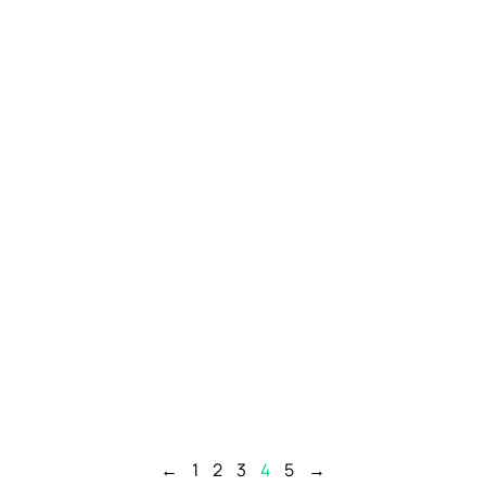
←
1
2
3
4
5
→