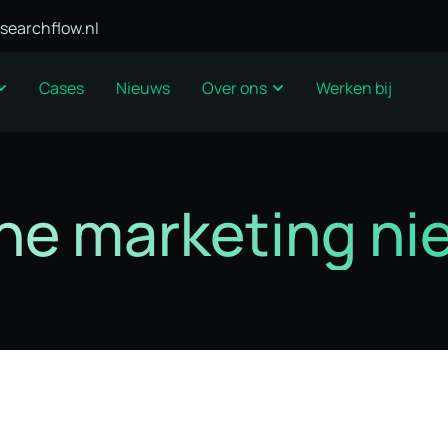
searchflow.nl
Cases
Nieuws
Over ons
Werken bij
ne marketing n