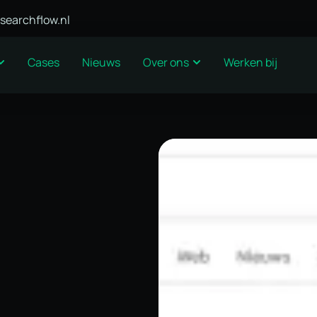
searchflow.nl
Cases
Nieuws
Over ons
Werken bij