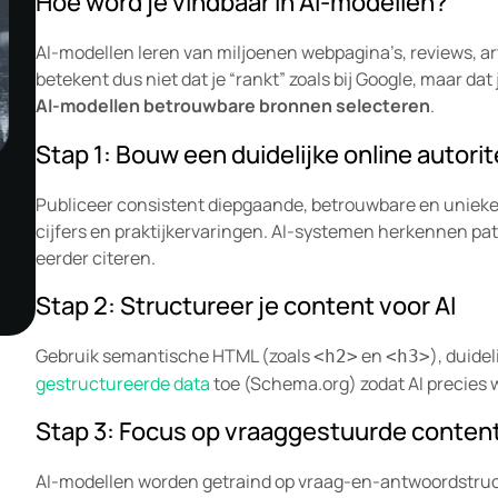
Hoe word je vindbaar in AI-modellen?
AI-modellen leren van miljoenen webpagina’s, reviews, a
betekent dus niet dat je “rankt” zoals bij Google, maar da
AI-modellen betrouwbare bronnen selecteren
.
Stap 1: Bouw een duidelijke online autorit
Publiceer consistent diepgaande, betrouwbare en unieke i
cijfers en praktijkervaringen. AI-systemen herkennen pa
eerder citeren.
Stap 2: Structureer je content voor AI
Gebruik semantische HTML (zoals
en
), duide
<h2>
<h3>
gestructureerde data
toe (Schema.org) zodat AI precies w
Stap 3: Focus op vraaggestuurde conten
AI-modellen worden getraind op vraag-en-antwoordstruct