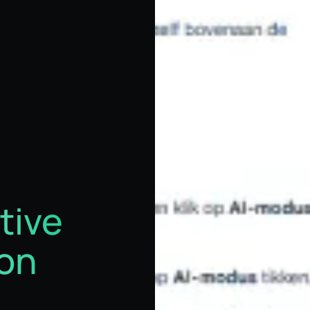
tive
ion