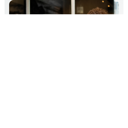
4 min leestijd
AI-vindbaarheid
Wanneer is een AI label verplicht voor
je website of webshop?
Wanneer is een AI label verplicht op je website of