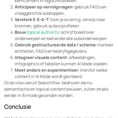
kerncontent in logische blokken.
Anticipeer op vervolgvragen:
gebruik FAQ’s en
vraaggerichte subkoppen.
Versterk E-E-A-T:
toon je ervaring, verwijs naar
bronnen, gebruik auteurprofielen.
Bouw
topical authority
:
schrijf breed over
onderwerpen en behandel alle subonderwerpen.
Gebruik gestructureerde data / schema:
markeer
entiteiten, FAQ’s en bedrijfsgegevens.
Integreer visuele content:
afbeeldingen,
infographics of tabellen kunnen AI Mode voeden.
Meet anders en experimenteer:
monitor welke
content in AI Mode wordt geciteerd.
Onze visie vanuit Searchlfow: bedrijven die nu
semantische en topical content bouwen, zullen straks
eerder in AI mode gevonden worden.
Conclusie