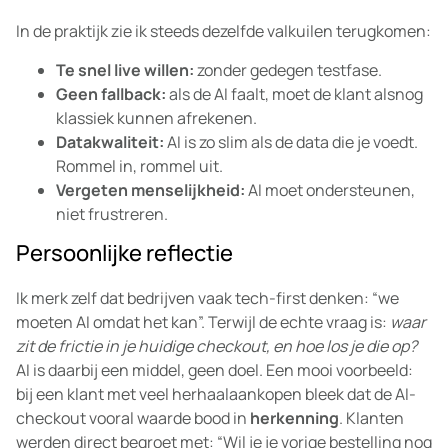
In de praktijk zie ik steeds dezelfde valkuilen terugkomen:
Te snel live willen:
zonder gedegen testfase.
Geen fallback:
als de AI faalt, moet de klant alsnog
klassiek kunnen afrekenen.
Datakwaliteit:
AI is zo slim als de data die je voedt.
Rommel in, rommel uit.
Vergeten menselijkheid:
AI moet ondersteunen,
niet frustreren.
Persoonlijke reflectie
Ik merk zelf dat bedrijven vaak tech-first denken: “we
moeten AI omdat het kan”. Terwijl de echte vraag is:
waar
zit de frictie in je huidige checkout, en hoe los je die op?
AI is daarbij een middel, geen doel. Een mooi voorbeeld:
bij een klant met veel herhaalaankopen bleek dat de AI-
checkout vooral waarde bood in
herkenning
. Klanten
werden direct begroet met: “Wil je je vorige bestelling nog