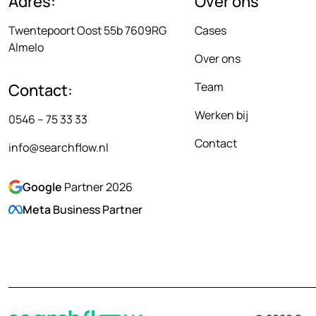
Adres:
Over ons
Twentepoort Oost 55b 7609RG
Cases
Almelo
Over ons
Team
Contact:
Werken bij
0546 – 75 33 33
Contact
info@searchflow.nl
Google
Partner 2026
Meta
Business Partner