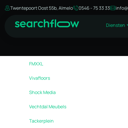
Twentepoort Oost 55b, Almelo
0546 - 75 33 33
info@
Diensten
FMXXL
Vivafloors
Shock Media
Vechtdal Meubels
Tackerplein