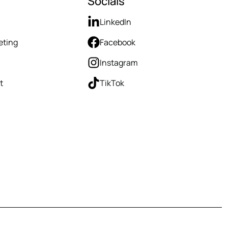
Socials
LinkedIn
eting
Facebook
Instagram
t
TikTok