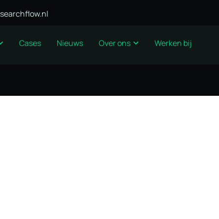
searchflow.nl
Cases
Nieuws
Over ons
Werken bij