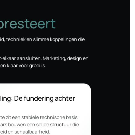
presteert
id, techniek en slimme koppelingen die
p elkaar aansluiten. Marketing, design en
n klaar voor groei is.
ing: De fundering achter
te zit een stabiele technische basis.
ars bouwen een solide structuur die
gheid en schaalbaarheid.