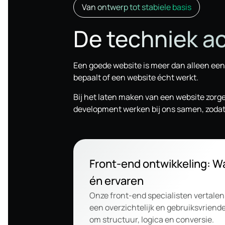
Van ontwerp tot stabiele basis
De techniek ac
Een goede website is meer dan alleen een
bepaalt of een website écht werkt.
Bij het laten maken van een website zorge
development werken bij ons samen, zodat j
Front-end ontwikkeling: W
én ervaren
Onze front-end specialisten vertale
een overzichtelijk en gebruiksvriendel
om structuur, logica en conversie.