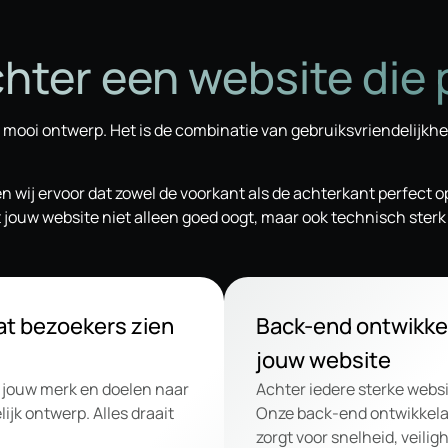
hter een website die 
 mooi ontwerp. Het is de combinatie van gebruiksvriendelijkhe
n wij ervoor dat zowel de voorkant als de achterkant perfect o
ouw website niet alleen goed oogt, maar ook technisch sterk e
at bezoekers zien
Back-end ontwikkel
jouw website
n jouw merk en doelen naar
Achter iedere sterke websi
ijk ontwerp. Alles draait
Onze back-end ontwikkela
zorgt voor snelheid, veili