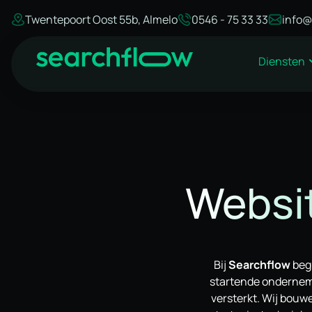
Twentepoort Oost 55b, Almelo
0546 - 75 33 33
info@
Diensten
Websit
Bij
Searchflow
begr
startende onderneme
versterkt. Wij bouw