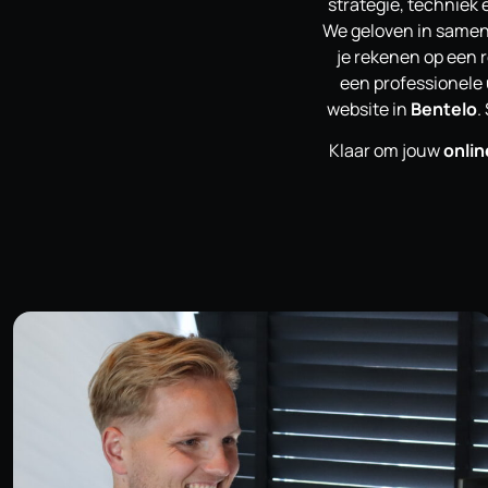
strategie, techniek
We geloven in samenw
je rekenen op een 
een professionele 
website in
Bentelo
.
Klaar om jouw
onli