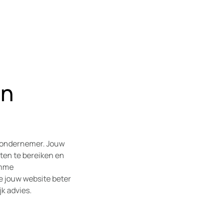
in
e ondernemer. Jouw
nten te bereiken en
imme
e jouw website beter
k advies.