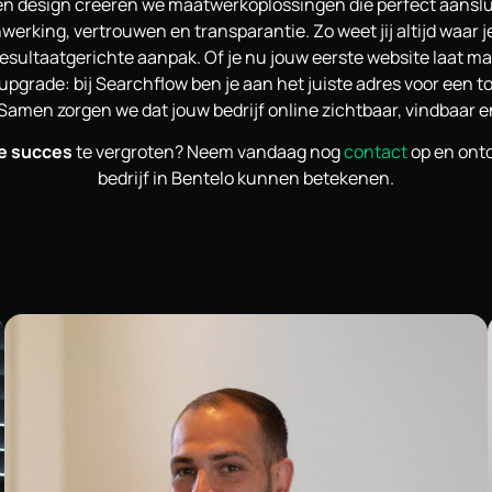
 en design creëren we maatwerkoplossingen die perfect aanslu
erking, vertrouwen en transparantie. Zo weet jij altijd waar j
resultaatgerichte aanpak. Of je nu jouw eerste website laat ma
upgrade: bij Searchflow ben je aan het juiste adres voor een
 Samen zorgen we dat jouw bedrijf online zichtbaar, vindbaar 
ne succes
te vergroten? Neem vandaag nog
contact
op en ontd
bedrijf in Bentelo kunnen betekenen.