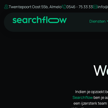
Twentepoort Oost 55b, Almelo
0546 - 75 33 33
info@
Diensten
We
Indien je opzoekt b
Searchflow
ben je a
een ijzersterk team