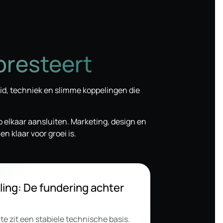
presteert
id, techniek en slimme koppelingen die
p elkaar aansluiten. Marketing, design en
n klaar voor groei is.
ing: De fundering achter
te zit een stabiele technische basis.