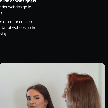
nline aanwezigheid
onder webdesign in
n.
dan ook naar om een
litatief webdesign in
drijf!