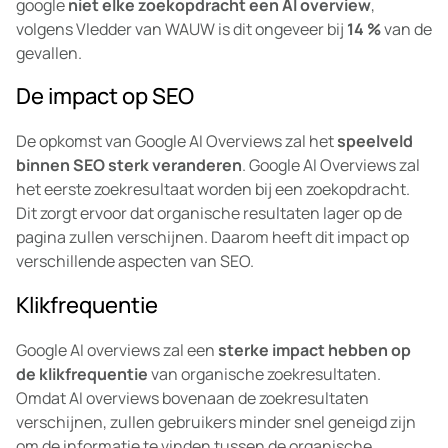
google
niet elke zoekopdracht een AI overview
,
volgens Vledder van WAUW is dit ongeveer bij
14 %
van de
gevallen.
De impact op SEO
De opkomst van Google AI Overviews zal het
speelveld
binnen SEO sterk veranderen
. Google AI Overviews zal
het eerste zoekresultaat worden bij een zoekopdracht.
Dit zorgt ervoor dat organische resultaten lager op de
pagina zullen verschijnen. Daarom heeft dit impact op
verschillende aspecten van SEO.
Klikfrequentie
Google AI overviews zal een
sterke impact hebben op
de klikfrequentie
van organische zoekresultaten.
Omdat AI overviews bovenaan de zoekresultaten
verschijnen, zullen gebruikers minder snel geneigd zijn
om de informatie te vinden tussen de organische