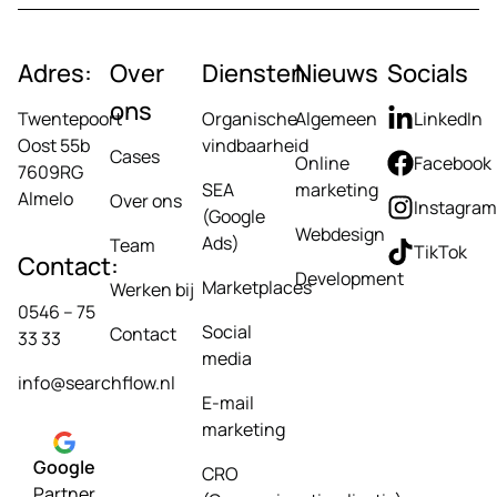
Adres:
Over
Diensten
Nieuws
Socials
ons
Twentepoort
Organische
Algemeen
LinkedIn
Oost 55b
vindbaarheid
Cases
Online
Facebook
7609RG
SEA
marketing
Almelo
Over ons
Instagram
(Google
Webdesign
Ads)
Team
TikTok
Contact:
Development
Marketplaces
Werken bij
0546 – 75
Social
Contact
33 33
media
info@searchflow.nl
E-mail
marketing
Google
CRO
Partner