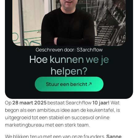
Geschreven door: S3archflow
Hoe kunnen we je
helpen?
Stuur een bericht
Op
28 maart 2025
bestaat Searchflow
10 jaar!
Wat
begon als een ambitieus idee aan de keukentafel, is
uitgegroeid tot een stabiel en succesvol online
marketingbureau met een sterk team.
We blikken terug met een van onze founders,
Sanne