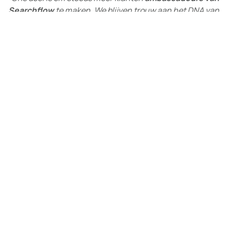
Searchflow
te maken. We blijven trouw aan het DNA van
Searchflow: samen kunnen we mooie dingen bereiken!”
Bij Searchflow draait het niet alleen om groei, maar om
duurzame groei
.
Op naar de volgende 10 jaar!
Tien jaar geleden begonnen we klein, met grote ambities.
Vandaag staan we hier als een sterk en stabiel bedrijf,
met een geweldig team en een gedeelde visie op de
toekomst.
Dank aan iedereen, klanten, collega’s en partners, die
de afgelopen 10 jaar onderdeel is geweest van deze
reis. Op naar de volgende 10 jaar!