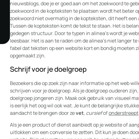
nieuwsblogs, doe je er goed aan om het zoekwoord te gebr
zoekwoord in de kopteksten te plaatsen wordt het beter
zoekwoord niet overmatig in de kopteksten, dit heeft een
Tussen de kopteksten komt de tekst te staan. Het is bela
gedegen structuur. Door te typen in alinea’s wordt je websi
leesbaar. Het is aan te raden om de alinea’s niet langer te
fabel dat teksten op een website kort en bondig moeten zi
opgemaakt zijn.
Schrijf voor je doelgroep
Bezoekers die op zoek zijn naar informatie op het web will
schrijven voor je doelgroep. Als je doelgroep ouderen zij
doelgroep jongeren zijn. Maak ook gebruik van visueel mate
is eerlijk het oog wil ook wat. Je kunt de belangrijke stuk
aandacht te brengen door ze
vet
,
cursief
of
onderstreept
Als je een product of dienst aanbiedt op je website of aanp
uitlokken om een conversie te zetten. Dit kun je doen door