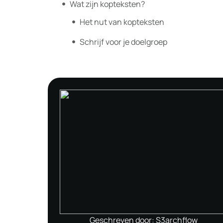
Wat zijn kopteksten?
Het nut van kopteksten
Schrijf voor je doelgroep
Geschreven door: S3archflow