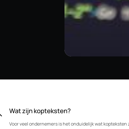
Wat zijn kopteksten?
Voor veel ondernemers is het onduidelijk wat kopteksten z