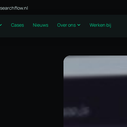
searchflow.nl
Cases
Nieuws
Over ons
Werken bij