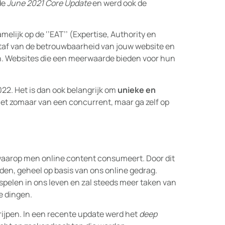
de
June 2021 Core Update
en werd ook de
elijk op de ‘’EAT’’ (Expertise, Authority en
atstaf van de betrouwbaarheid van jouw website en
en. Websites die een meerwaarde bieden voor hun
022. Het is dan ook belangrijk om
unieke en
niet zomaar van een concurrent, maar ga zelf op
 waarop men online content consumeert. Door dit
nden, geheel op basis van ons online gedrag.
 spelen in ons leven en zal steeds meer taken van
e dingen.
rijpen. In een recente update werd het
deep