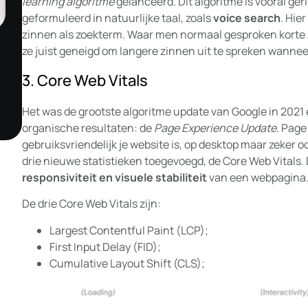
learning algoritme
gelanceerd. Dit algoritme is vooral ge
geformuleerd in natuurlijke taal, zoals
voice search
. Hie
zinnen als zoekterm. Waar men normaal gesproken korte z
ze juist geneigd om langere zinnen uit te spreken wanne
3. Core Web Vitals
Het was de grootste algoritme update van Google in 2021 en
organische resultaten: de
Page Experience Update
. Page
gebruiksvriendelijk je website is, op desktop maar zeker o
drie nieuwe statistieken toegevoegd, de Core Web Vitals.
responsiviteit en visuele stabiliteit
van een webpagina
De drie Core Web Vitals zijn:
Largest Contentful Paint (LCP);
First Input Delay (FID);
Cumulative Layout Shift (CLS);