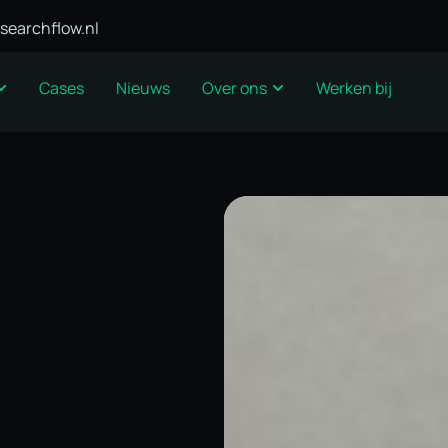
searchflow.nl
Cases
Nieuws
Over ons
Werken bij