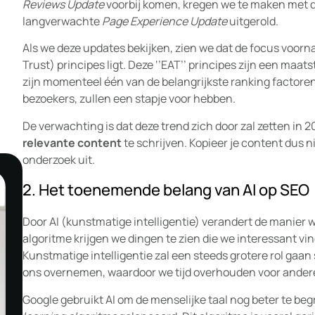
Reviews Update
voorbij komen, kregen we te maken met 
langverwachte
Page Experience Update
uitgerold.
Als we deze updates bekijken, zien we dat de focus voornam
Trust) principes ligt. Deze ‘’EAT’’ principes zijn een ma
zijn momenteel één van de belangrijkste ranking factor
bezoekers, zullen een stapje voor hebben.
De verwachting is dat deze trend zich door zal zetten in 2
relevante content
te schrijven. Kopieer je content dus 
onderzoek uit.
2. Het toenemende belang van AI op SEO
Door AI (kunstmatige intelligentie) verandert de manier
algoritme krijgen we dingen te zien die we interessant vi
Kunstmatige intelligentie zal een steeds grotere rol gaan
ons overnemen, waardoor we tijd overhouden voor ander
Google gebruikt AI om de menselijke taal nog beter te beg