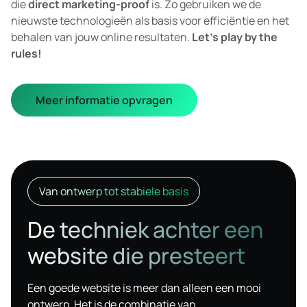
die
direct marketing-proof
is. Zo gebruiken we de
nieuwste technologieën als basis voor efficiëntie en het
behalen van jouw online resultaten.
Let’s play by the
rules!
Meer informatie opvragen
Van ontwerp tot stabiele basis
De techniek achter een
website die presteert
Een goede website is meer dan alleen een mooi
ontwerp. Het is de combinatie van