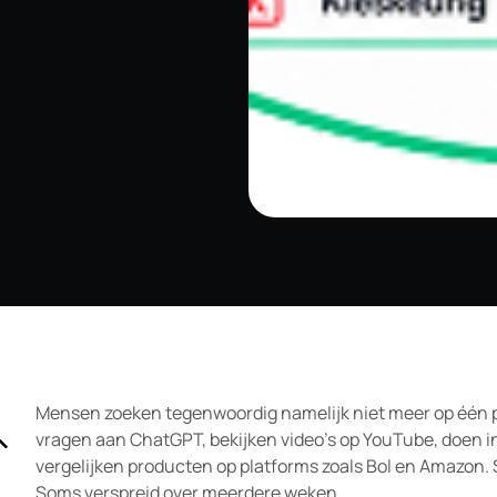
Mensen zoeken tegenwoordig namelijk niet meer op één ple
vragen aan ChatGPT, bekijken video’s op YouTube, doen in
vergelijken producten op platforms zoals Bol en Amazon.
Soms verspreid over meerdere weken.