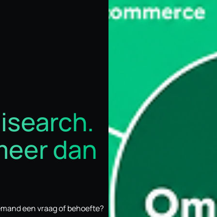
isearch.
meer dan
iemand een vraag of behoefte?