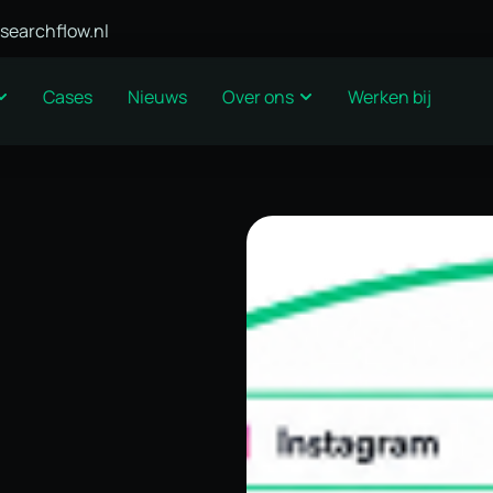
searchflow.nl
Cases
Nieuws
Over ons
Werken bij