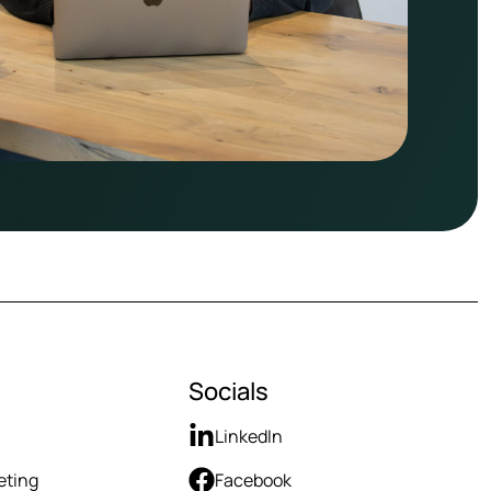
Socials
LinkedIn
eting
Facebook