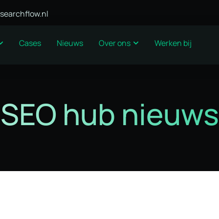
searchflow.nl
Cases
Nieuws
Over ons
Werken bij
SEO hub nieuws