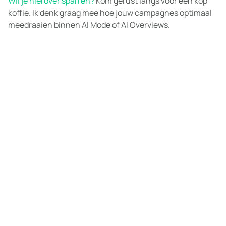
Wil je hierover sparren?
Kom gerust langs voor een kop
koffie. Ik denk graag mee hoe jouw campagnes optimaal
meedraaien binnen AI Mode of AI Overviews.
Meer weten over online
marketing?