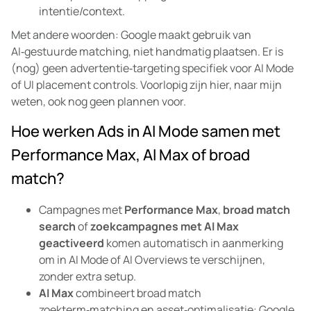
intentie/context.
Met andere woorden: Google maakt gebruik van
AI‑gestuurde matching, niet handmatig plaatsen. Er is
(nog) geen advertentie‑targeting specifiek voor AI Mode
of UI placement controls. Voorlopig zijn hier, naar mijn
weten, ook nog geen plannen voor.
Hoe werken Ads in AI Mode samen met
Performance Max, AI Max of broad
match?
Campagnes met
Performance Max
,
broad match
search
of
zoekcampagnes met AI Max
geactiveerd
komen automatisch in aanmerking
om in AI Mode of AI Overviews te verschijnen,
zonder extra setup.
AI Max
combineert broad match
zoekterm‑matching en asset‑optimalisatie: Google