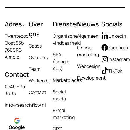
Adres:
Over
Diensten
Nieuws
Socials
ons
Twentepoort
Organische
Algemeen
LinkedIn
Oost 55b
vindbaarheid
Cases
Online
Facebook
7609RG
SEA
marketing
Almelo
Over ons
Instagram
(Google
Webdesign
Ads)
Team
TikTok
Contact:
Development
Marketplaces
Werken bij
0546 – 75
Social
Contact
33 33
media
info@searchflow.nl
E-mail
marketing
Google
CRO