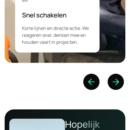
We kijken verder dan vandaag.
Door proactief mee te denken
bouwen we aan duurzame
groei.Altijd duidelijkheid over wat
we doen, waarom we het doen en
waar je staat. Geen verrassingen
achteraf.
Hopelijk