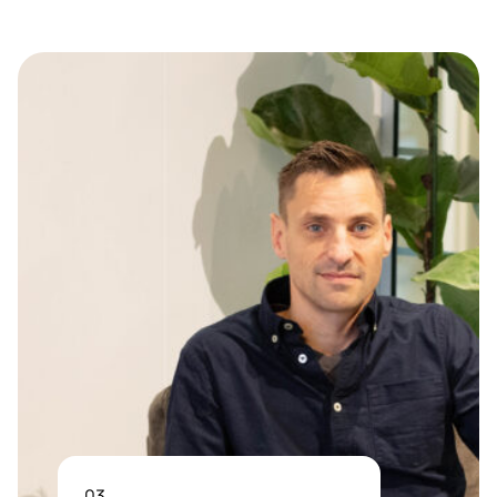
04
Langdurige
samenwerking