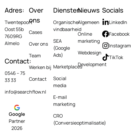
Adres:
Over
Diensten
Nieuws
Socials
ons
Twentepoort
Organische
Algemeen
LinkedIn
Oost 55b
vindbaarheid
Cases
Online
Facebook
7609RG
SEA
marketing
Almelo
Over ons
Instagram
(Google
Webdesign
Ads)
Team
TikTok
Contact:
Development
Marketplaces
Werken bij
0546 – 75
Social
Contact
33 33
media
info@searchflow.nl
E-mail
marketing
Google
CRO
Partner
(Conversieoptimalisatie)
2026