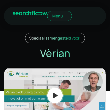
Menu
Speciaal samengesteld voor:
Vèrian