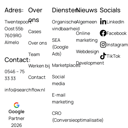
Adres:
Over
Diensten
Nieuws
Socials
ons
Twentepoort
Organische
Algemeen
LinkedIn
Oost 55b
vindbaarheid
Cases
Online
Facebook
7609RG
SEA
marketing
Almelo
Over ons
Instagram
(Google
Webdesign
Ads)
Team
TikTok
Contact:
Development
Marketplaces
Werken bij
0546 – 75
Social
Contact
33 33
media
info@searchflow.nl
E-mail
marketing
Google
CRO
Partner
(Conversieoptimalisatie)
2026