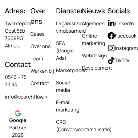
Adres:
Over
Diensten
Nieuws
Socials
ons
Twentepoort
Organische
Algemeen
LinkedIn
Oost 55b
vindbaarheid
Cases
Online
Facebook
7609RG
SEA
marketing
Almelo
Over ons
Instagram
(Google
Webdesign
Ads)
Team
TikTok
Contact:
Development
Marketplaces
Werken bij
0546 – 75
Social
Contact
33 33
media
info@searchflow.nl
E-mail
marketing
Google
CRO
Partner
(Conversieoptimalisatie)
2026