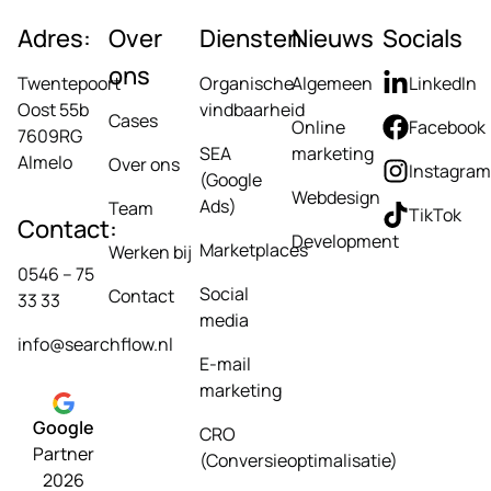
Adres:
Over
Diensten
Nieuws
Socials
ons
Twentepoort
Organische
Algemeen
LinkedIn
Oost 55b
vindbaarheid
Cases
Online
Facebook
7609RG
SEA
marketing
Almelo
Over ons
Instagram
(Google
Webdesign
Ads)
Team
TikTok
Contact:
Development
Marketplaces
Werken bij
0546 – 75
Social
Contact
33 33
media
info@searchflow.nl
E-mail
marketing
Google
CRO
Partner
(Conversieoptimalisatie)
2026