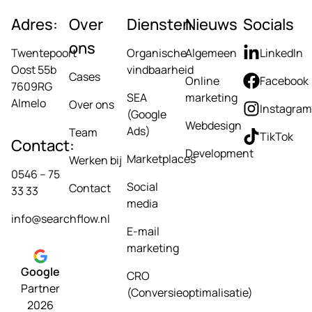
Adres:
Over
Diensten
Nieuws
Socials
ons
Twentepoort
Organische
Algemeen
LinkedIn
Oost 55b
vindbaarheid
Cases
Online
Facebook
7609RG
SEA
marketing
Almelo
Over ons
Instagram
(Google
Webdesign
Ads)
Team
TikTok
Contact:
Development
Marketplaces
Werken bij
0546 – 75
Social
Contact
33 33
media
info@searchflow.nl
E-mail
marketing
Google
CRO
Partner
(Conversieoptimalisatie)
2026