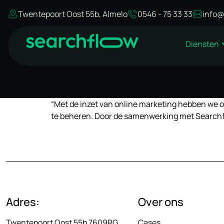
Twentepoort Oost 55b, Almelo
0546 - 75 33 33
info@
Diensten
“Met de inzet van online marketing hebben we on
te beheren. Door de samenwerking met Searchfl
Adres:
Over ons
Twentepoort Oost 55b 7609RG
Cases