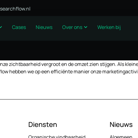
searchflow.nl
Cases
Nieuws
Over ons
Werken bij
ze zichtbaarheid vergroot en de omzet zien stijgen. Als klein
ow hebben we op een efficiënte manier onze marketingactivite
Diensten
Nieuws
Organische vindbaarheid
Algemeen