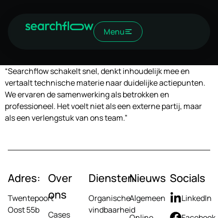
Menu
“Searchflow schakelt snel, denkt inhoudelijk mee en
vertaalt technische materie naar duidelijke actiepunten.
We ervaren de samenwerking als betrokken en
professioneel. Het voelt niet als een externe partij, maar
als een verlengstuk van ons team.”
Adres:
Over
Diensten
Nieuws
Socials
ons
Twentepoort
Organische
Algemeen
LinkedIn
Oost 55b
vindbaarheid
Cases
Online
Facebook