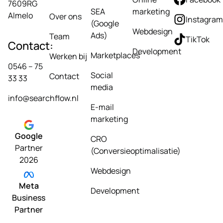
7609RG
SEA
marketing
Almelo
Over ons
Instagram
(Google
Webdesign
Ads)
Team
TikTok
Contact:
Development
Marketplaces
Werken bij
0546 – 75
Social
Contact
33 33
media
info@searchflow.nl
E-mail
marketing
Google
CRO
Partner
(Conversieoptimalisatie)
2026
Webdesign
Meta
Development
Business
Partner