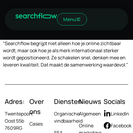
Menu
“Searchflow begrijpt niet alleen hoe je online zichtbaar
wordt, maar ook hoe je als merk internationaal sterker
wordt gepositioneerd. Ze schakelen snel, denken mee en
leveren kwaliteit. Dat maakt de samenwerking waardevol.”
Adres:
Over
Diensten
Nieuws
Socials
ons
Twentepoort
Organische
Algemeen
LinkedIn
Oost 55b
vindbaarheid
Cases
Online
Facebook
7609RG
SEA
marketing