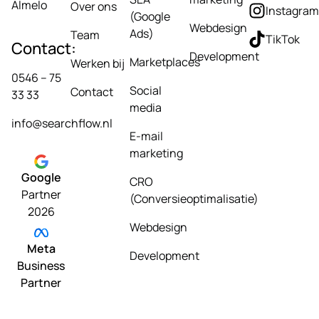
Almelo
Over ons
Instagram
(Google
Webdesign
Ads)
Team
TikTok
Contact:
Development
Marketplaces
Werken bij
0546 – 75
Social
Contact
33 33
media
info@searchflow.nl
E-mail
marketing
Google
CRO
Partner
(Conversieoptimalisatie)
2026
Webdesign
Meta
Development
Business
Partner