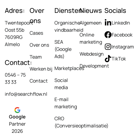
Adres:
Over
Diensten
Nieuws
Socials
ons
Twentepoort
Organische
Algemeen
LinkedIn
Oost 55b
vindbaarheid
Cases
Online
Facebook
7609RG
SEA
marketing
Almelo
Over ons
Instagram
(Google
Webdesign
Ads)
Team
TikTok
Contact:
Development
Marketplaces
Werken bij
0546 – 75
Social
Contact
33 33
media
info@searchflow.nl
E-mail
marketing
Google
CRO
Partner
(Conversieoptimalisatie)
2026