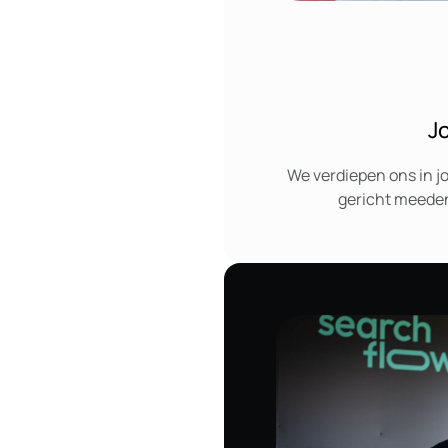
J
We verdiepen ons in j
gericht meeden