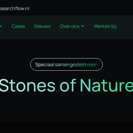
searchflow.nl
Cases
Nieuws
Over ons
Werken bij
Speciaal samengesteld voor:
Stones of Natur