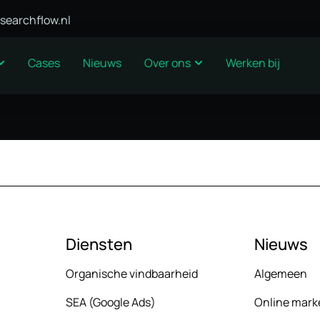
searchflow.nl
Cases
Nieuws
Over ons
Werken bij
Diensten
Nieuws
Organische vindbaarheid
Algemeen
SEA (Google Ads)
Online mark