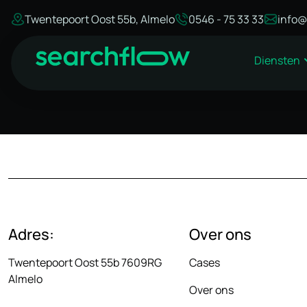
Twentepoort Oost 55b, Almelo
0546 - 75 33 33
info@
Diensten
Adres:
Over ons
Twentepoort Oost 55b 7609RG
Cases
Almelo
Over ons