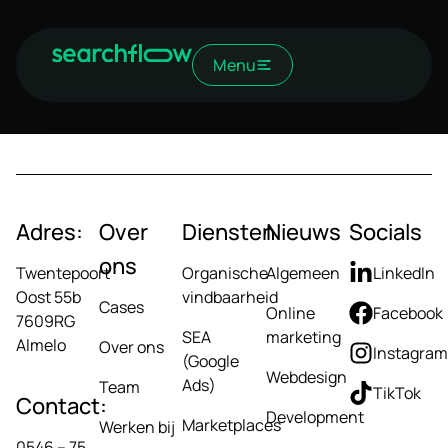
Menu
Adres:
Over
Diensten
Nieuws
Socials
ons
Twentepoort
Organische
Algemeen
LinkedIn
Oost 55b
vindbaarheid
Cases
Online
Facebook
7609RG
SEA
marketing
Almelo
Over ons
Instagram
(Google
Webdesign
Ads)
Team
TikTok
Contact:
Development
Marketplaces
Werken bij
0546 – 75