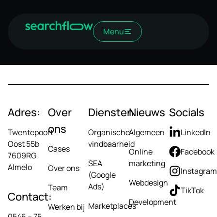
Menu
Adres:
Over
Diensten
Nieuws
Socials
ons
Twentepoort
Organische
Algemeen
LinkedIn
Oost 55b
vindbaarheid
Cases
Online
Facebook
7609RG
SEA
marketing
Almelo
Over ons
Instagram
(Google
Webdesign
Ads)
Team
TikTok
Contact:
Development
Marketplaces
Werken bij
0546 – 75