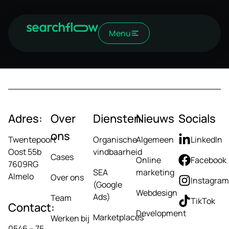
Menu
Adres:
Over
Diensten
Nieuws
Socials
ons
Twentepoort
Organische
Algemeen
LinkedIn
Oost 55b
vindbaarheid
Cases
Online
Facebook
7609RG
SEA
marketing
Almelo
Over ons
Instagram
(Google
Webdesign
Ads)
Team
TikTok
Contact:
Development
Marketplaces
Werken bij
0546 – 75