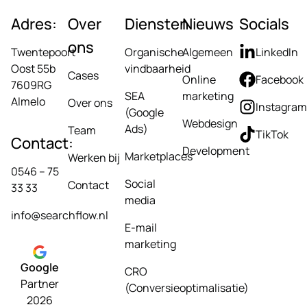
Adres:
Over
Diensten
Nieuws
Socials
ons
Twentepoort
Organische
Algemeen
LinkedIn
Oost 55b
vindbaarheid
Cases
Online
Facebook
7609RG
SEA
marketing
Almelo
Over ons
Instagram
(Google
Webdesign
Ads)
Team
TikTok
Contact:
Development
Marketplaces
Werken bij
0546 – 75
Social
Contact
33 33
media
info@searchflow.nl
E-mail
marketing
Google
CRO
Partner
(Conversieoptimalisatie)
2026