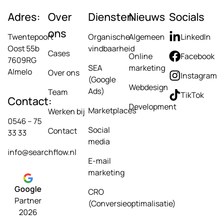
Adres:
Over
Diensten
Nieuws
Socials
ons
Twentepoort
Organische
Algemeen
LinkedIn
Oost 55b
vindbaarheid
Cases
Online
Facebook
7609RG
SEA
marketing
Almelo
Over ons
Instagram
(Google
Webdesign
Ads)
Team
TikTok
Contact:
Development
Marketplaces
Werken bij
0546 – 75
Social
Contact
33 33
media
info@searchflow.nl
E-mail
marketing
Google
CRO
Partner
(Conversieoptimalisatie)
2026