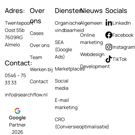
Adres:
Over
Diensten
Nieuws
Socials
ons
Twentepoort
Organische
Algemeen
LinkedIn
Oost 55b
vindbaarheid
Cases
Online
Facebook
7609RG
SEA
marketing
Almelo
Over ons
Instagram
(Google
Webdesign
Ads)
Team
TikTok
Contact:
Development
Marketplaces
Werken bij
0546 – 75
Social
Contact
33 33
media
info@searchflow.nl
E-mail
marketing
Google
CRO
Partner
(Conversieoptimalisatie)
2026