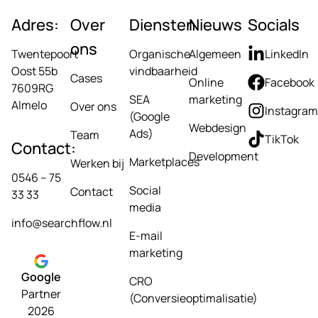
Adres:
Over
Diensten
Nieuws
Socials
ons
Twentepoort
Organische
Algemeen
LinkedIn
Oost 55b
vindbaarheid
Cases
Online
Facebook
7609RG
SEA
marketing
Almelo
Over ons
Instagram
(Google
Webdesign
Ads)
Team
TikTok
Contact:
Development
Marketplaces
Werken bij
0546 – 75
Social
Contact
33 33
media
info@searchflow.nl
E-mail
marketing
Google
CRO
Partner
(Conversieoptimalisatie)
2026