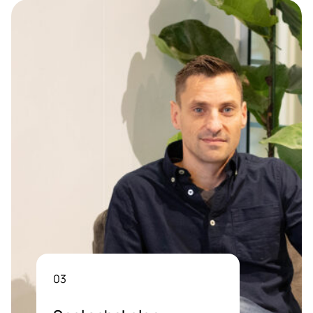
04
Langdurige
samenwerking
We kijken verder dan vandaag.
Door proactief mee te denken