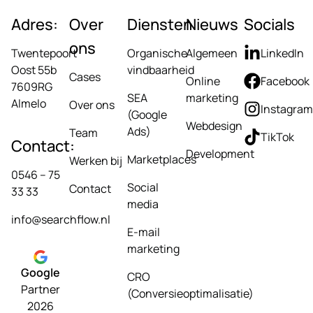
Adres:
Over
Diensten
Nieuws
Socials
ons
Twentepoort
Organische
Algemeen
LinkedIn
Oost 55b
vindbaarheid
Cases
Online
Facebook
7609RG
SEA
marketing
Almelo
Over ons
Instagram
(Google
Webdesign
Ads)
Team
TikTok
Contact:
Development
Marketplaces
Werken bij
0546 – 75
Social
Contact
33 33
media
info@searchflow.nl
E-mail
marketing
Google
CRO
Partner
(Conversieoptimalisatie)
2026