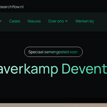
searchflow.nl
Cases
Nieuws
Over ons
Werken bij
Speciaal samengesteld voor:
averkamp Devent