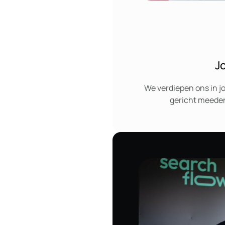
J
We verdiepen ons in j
gericht meeden