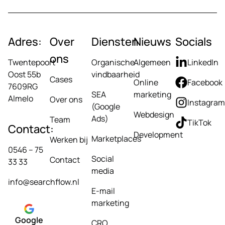
Adres:
Over
Diensten
Nieuws
Socials
ons
Twentepoort
Organische
Algemeen
LinkedIn
Oost 55b
vindbaarheid
Cases
Online
Facebook
7609RG
SEA
marketing
Almelo
Over ons
Instagram
(Google
Webdesign
Ads)
Team
TikTok
Contact:
Development
Marketplaces
Werken bij
0546 – 75
Social
Contact
33 33
media
info@searchflow.nl
E-mail
marketing
Google
CRO