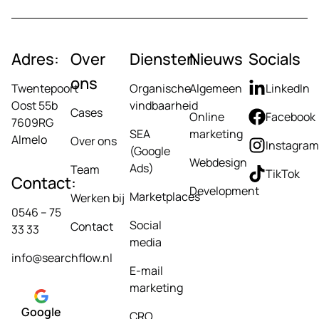
Adres:
Over
Diensten
Nieuws
Socials
ons
Twentepoort
Organische
Algemeen
LinkedIn
Oost 55b
vindbaarheid
Cases
Online
Facebook
7609RG
SEA
marketing
Almelo
Over ons
Instagram
(Google
Webdesign
Ads)
Team
TikTok
Contact:
Development
Marketplaces
Werken bij
0546 – 75
Social
Contact
33 33
media
info@searchflow.nl
E-mail
marketing
Google
CRO