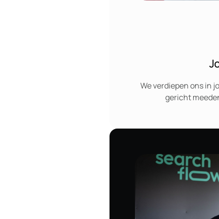
J
We verdiepen ons in j
gericht meeden