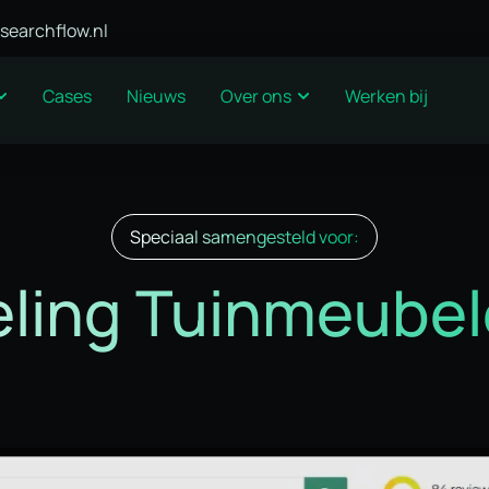
searchflow.nl
Cases
Nieuws
Over ons
Werken bij
Speciaal samengesteld voor:
ling Tuinmeube