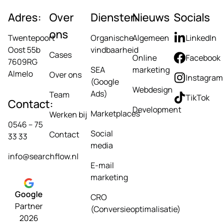
Adres:
Over
Diensten
Nieuws
Socials
ons
Twentepoort
Organische
Algemeen
LinkedIn
Oost 55b
vindbaarheid
Cases
Online
Facebook
7609RG
SEA
marketing
Almelo
Over ons
Instagram
(Google
Webdesign
Ads)
Team
TikTok
Contact:
Development
Marketplaces
Werken bij
0546 – 75
Social
Contact
33 33
media
info@searchflow.nl
E-mail
marketing
Google
CRO
Partner
(Conversieoptimalisatie)
2026