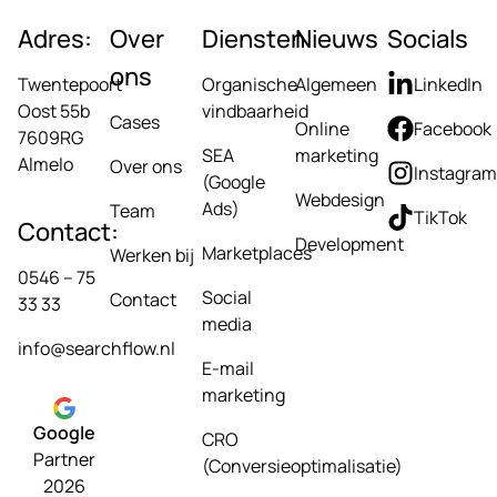
Adres:
Over
Diensten
Nieuws
Socials
ons
Twentepoort
Organische
Algemeen
LinkedIn
Oost 55b
vindbaarheid
Cases
Online
Facebook
7609RG
SEA
marketing
Almelo
Over ons
Instagram
(Google
Webdesign
Ads)
Team
TikTok
Contact:
Development
Marketplaces
Werken bij
0546 – 75
Social
Contact
33 33
media
info@searchflow.nl
E-mail
marketing
Google
CRO
Partner
(Conversieoptimalisatie)
2026