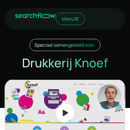
Menu
Speciaal samengesteld voor:
Drukkerij Knoef